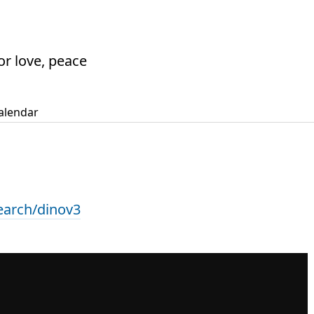
or love, peace
alendar
earch/dinov3