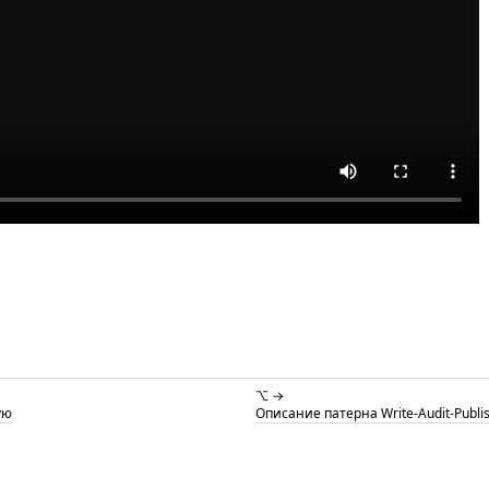
⌥ →
ую
Описание патерна Write-Audit-Publi