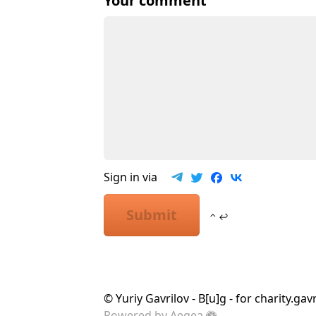
Your comment
Sign in via
Submit
⌃ ↩
©
Yuriy Gavrilov - B[u]g - for charity.gav
Powered by
Aegea