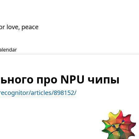
or love, peace
alendar
ьного про NPU чипы
ecognitor/articles/898152/