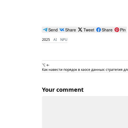
Send
Share
Tweet
Share
Pin
2025
AI
NPU
⌥ ←
Как навести порядок в хаосе данных: стратегия д
Your comment