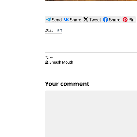
Send
Share
Tweet
Share
Pin
2023
art
⌥ ←
🪦 Smash Mouth
Your comment