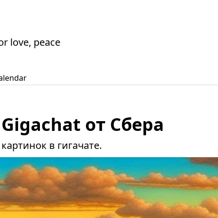
or love, peace
alendar
Gigachat от Сбера
картинок в гигачате.