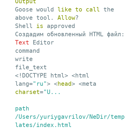
Output
Goose would 
like
to
call
 the 
above tool. 
Allow
?

Shell 
is
 approved

Text
 Editor

command

write

file_text

<!DOCTYPE html> <html 
lang=
"ru"
> <
head
> <meta 
charset
=
"U...

path

/Users/yuriygavrilov/NeDir/temp
lates/index.html
