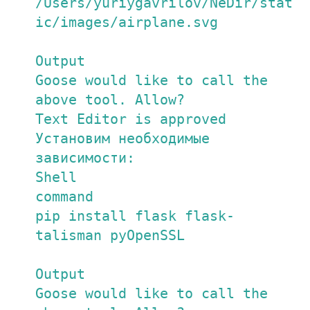
/Users/yuriygavrilov/NeDir/stat
ic/images/airplane.svg

Output

Goose would like to call the 
above tool. Allow?

Text Editor is approved

Установим необходимые 
зависимости:

Shell

command

pip install flask flask-
talisman pyOpenSSL

Output

Goose would like to call the 