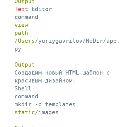
Output
Text
 Editor

view
path
/
Users
/yuriygavrilov/NeDir/app.
py

Output
Создадим новый HTML шаблон с 
красивым дизайном:

Shell

command

mkdir -p templates 
static
/images
