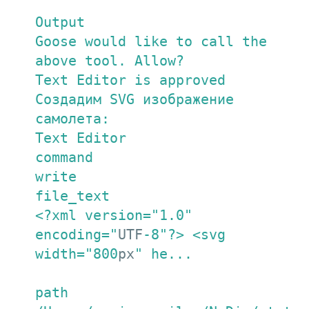
Output

Goose would like to call the 
above tool. Allow?

Text Editor is approved

Создадим SVG изображение 
самолета:

Text Editor

command

write

file_text

<?xml version="
1.0
" 
encoding="
UTF
-8
"?> <svg 
width="
800
px
" he...

path
