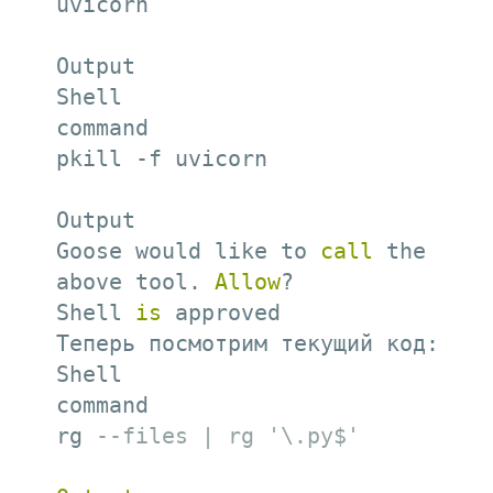
uvicorn

Output

Shell

command

pkill -f uvicorn

Output

Goose would like to 
call
 the 
above tool. 
Allow
?

Shell 
is
 approved

Теперь посмотрим текущий код:

Shell

command

rg 
--files | rg '\.py$'