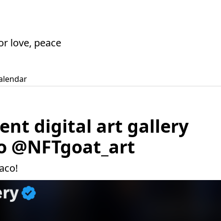
or love, peace
alendar
nt digital art gallery
to @NFTgoat_art
асо!