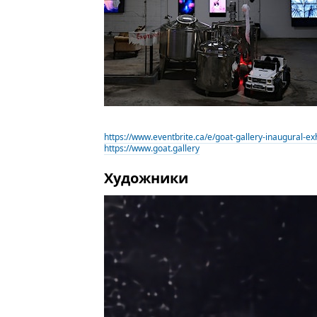
https://www.eventbrite.ca/e/goat-gallery-inaugural-e
https://www.goat.gallery
Художники