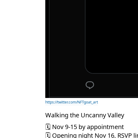
https://twitter.com/NFTgoat_art
Walking the Uncanny Valley
🗓️ Nov 9-15 by appointment
🗓️ Opening night Nov 16, RSVP li