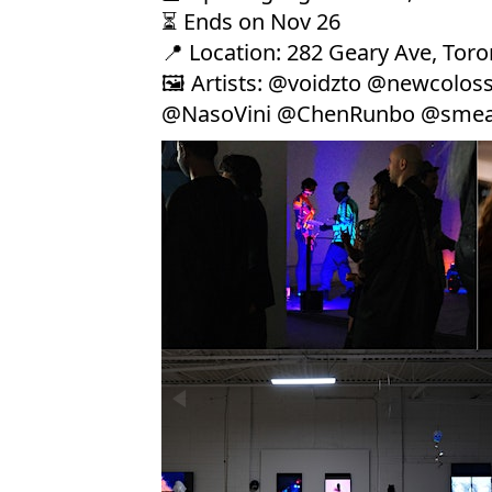
⏳ Ends on Nov 26
📍 Location: 282 Geary Ave, Toro
🖼️ Artists: @voidzto @newco
@NasoVini @ChenRunbo @smear