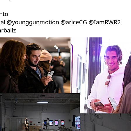
nto
lossal @younggunmotion @ariceCG @IamRWR2
ballz