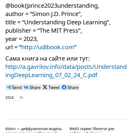
@book{prince2023understanding,
author = “Simon J.D. Prince”,
title = “Understanding Deep Learning”,
publisher = “The MIT Press”,
year = 2023,
url = “
http://udlbook.com
”
Сама книга на сайте или тут:
http://a.gavrilov.info/data/posts/Understand
ingDeepLearning_07_02_24_C.pdf
Send
Share
Tweet
Share
2024
AI
Kolors — диффузионная модель
Web3 сервис fileverse для