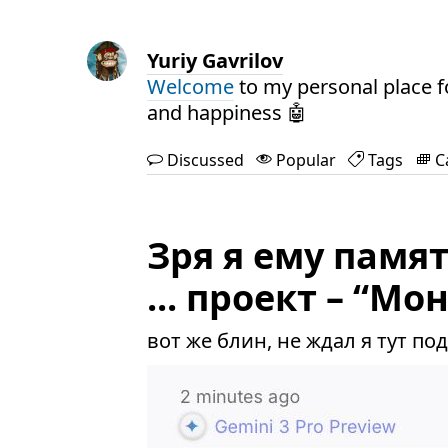
Yuriy Gavrilov
Welcome
to my personal place f
and happiness 🤖
Discussed
Popular
Tags
C
Зря я ему памя
... проект – “Мо
вот же блин, не ждал я тут по