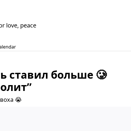
or love, peace
alendar
ть ставил больше 🥲
нолит”
двоха 😭