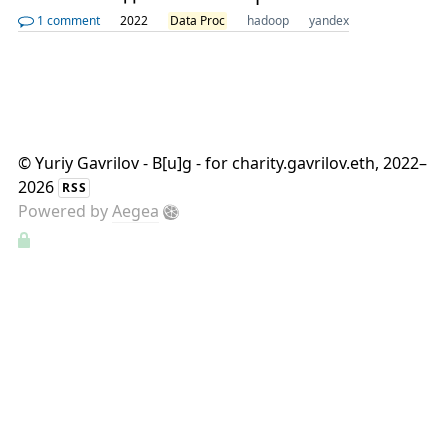
1 comment
2022
Data Proc
hadoop
yandex
©
Yuriy Gavrilov - B[u]g - for charity.gavrilov.eth
, 2022–
2026
RSS
Powered by
Aegea