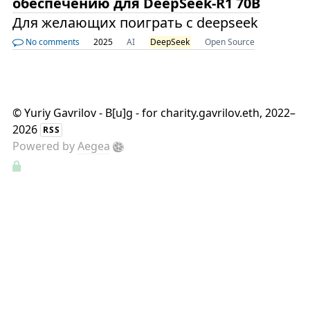
обеспечению для DeepSeek-R1 70B
Для желающих поиграть с deepseek
No comments
2025
AI
DeepSeek
Open Source
©
Yuriy Gavrilov - B[u]g - for charity.gavrilov.eth
, 2022–
2026
RSS
Powered by
Aegea