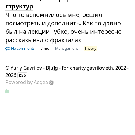
структур
Что то вспомнилось мне, решил
посмотреть и дополнить. Как то давно
был на лекции Губко, очень интересно
рассказывал о фракталах
No comments
7 mo
Management
Theory
©
Yuriy Gavrilov - B[u]g - for charity.gavrilov.eth
, 2022–
2026
RSS
Powered by
Aegea