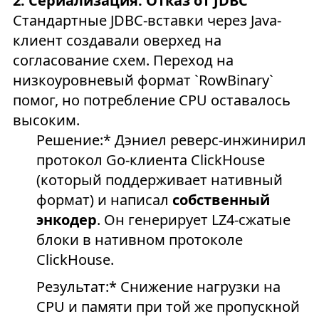
2. Сериализация: Отказ от JDBC
Стандартные JDBC-вставки через Java-
клиент создавали оверхед на
согласование схем. Переход на
низкоуровневый формат `RowBinary`
помог, но потребление CPU оставалось
высоким.
Решение:* Дэниел реверс-инжинирил
протокол Go-клиента ClickHouse
(который поддерживает нативный
формат) и написал
собственный
энкодер
. Он генерирует LZ4-сжатые
блоки в нативном протоколе
ClickHouse.
Результат:* Снижение нагрузки на
CPU и памяти при той же пропускной