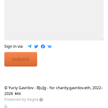
Sign in via
Submit
©
Yuriy Gavrilov - B[u]g - for charity.gavrilov.eth
, 2022–
2026
RSS
Powered by
Aegea