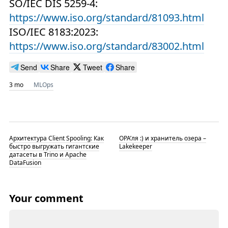
SO/IEC DIS 5259-4:
https://www.iso.org/standard/81093.html
ISO/IEC 8183:2023:
https://www.iso.org/standard/83002.html
Send
Share
Tweet
Share
3 mo
MLOps
Архитектура Client Spooling: Как
OPA’ля :) и хранитель озера –
быстро выгружать гигантские
Lakekeeper
датасеты в Trino и Apache
DataFusion
Your comment