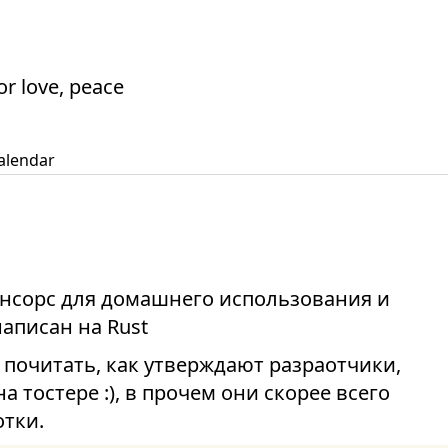
or love, peace
alendar
енсорс для домашнего использования и
аписан на Rust
 почитать, как утверждают разраотчики,
а тостере :), в прочем они скорее всего
отки.