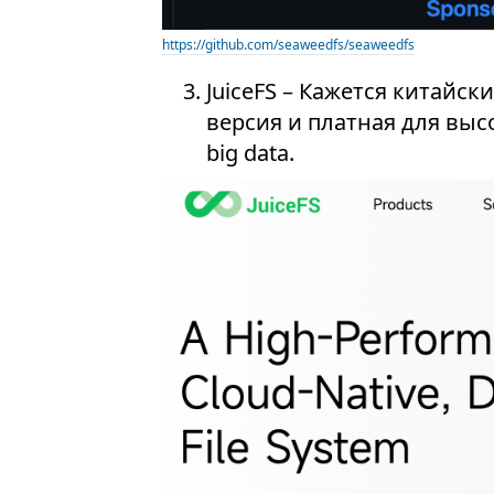
https://github.com/seaweedfs/seaweedfs
JuiceFS – Кажется китайск
версия и платная для вы
big data.