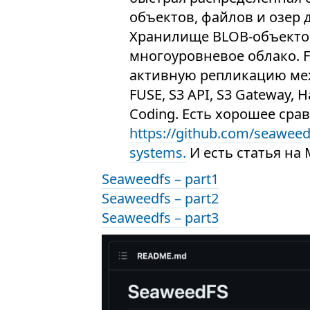
объектов, файлов и озер
Хранилище BLOB-объектов 
многоуровневое облако. Fi
активную репликацию меж
FUSE, S3 API, S3 Gateway,
Coding. Есть хорошее сра
https://github.com/seaweed
systems.
И есть статья на
Seaweedfs – part1
Seaweedfs – part2
Seaweedfs – part3