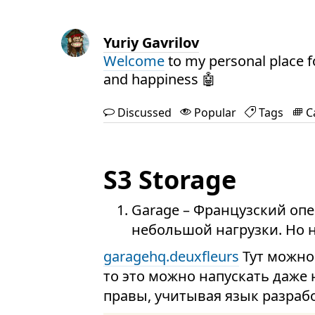
Yuriy Gavrilov
Welcome
to my personal place f
and happiness 🤖
Discussed
Popular
Tags
C
S3 Storage
Garage – Французский оп
небольшой нагрузки. Но н
garagehq.deuxfleurs
Тут можно
то это можно напускать даже н
правы, учитывая язык разраб