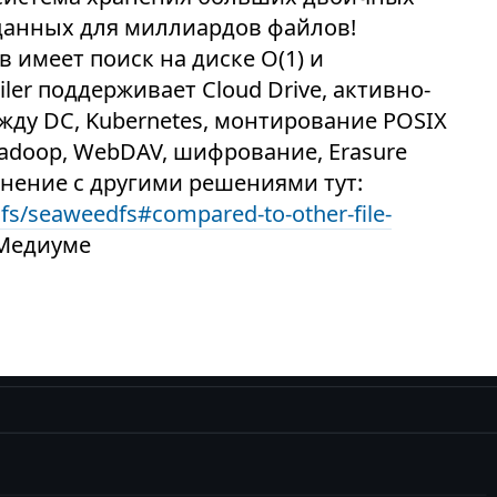
 данных для миллиардов файлов!
имеет поиск на диске O(1) и
ler поддерживает Cloud Drive, активно-
ду DC, Kubernetes, монтирование POSIX
 Hadoop, WebDAV, шифрование, Erasure
внение с другими решениями тут:
fs/seaweedfs#compared-to-other-file-
 Медиуме