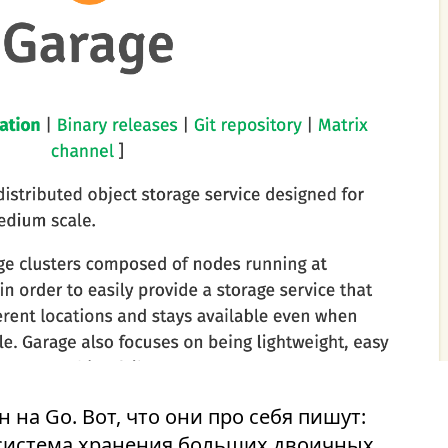
н на Go. Вот, что они про себя пишут:
система хранения больших двоичных