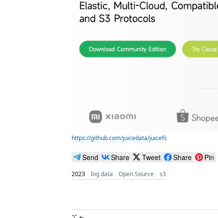
https://github.com/juicedata/juicefs
Send
Share
Tweet
Share
Pin
2023
big data
Open Source
s3
⌥ ←