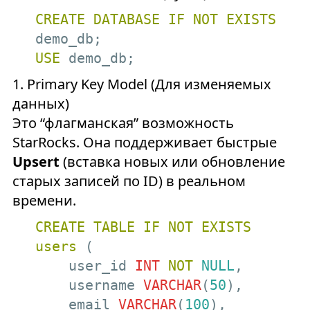
CREATE
DATABASE
IF
NOT
EXISTS
USE
 demo_db;
1. Primary Key Model (Для изменяемых
данных)
Это “флагманская” возможность
StarRocks. Она поддерживает быстрые
Upsert
(вставка новых или обновление
старых записей по ID) в реальном
времени.
CREATE
TABLE
IF
NOT
EXISTS
users
 (

    user_id 
INT
NOT
NULL
,

    username 
VARCHAR
(
50
),

    email 
VARCHAR
(
100
),
