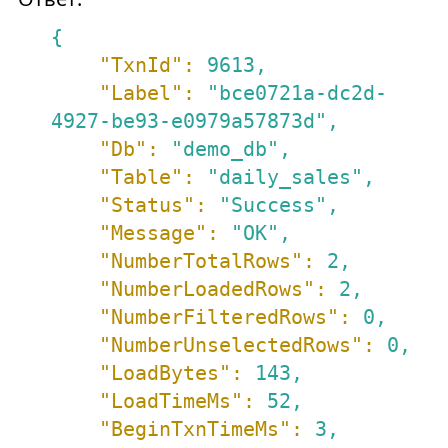
{
"TxnId":
9613
,
"Label":
"bce0721a-dc2d-
4927-be93-e0979a57873d"
,
"Db":
"demo_db"
,
"Table":
"daily_sales"
,
"Status":
"Success"
,
"Message":
"OK"
,
"NumberTotalRows":
2
,
"NumberLoadedRows":
2
,
"NumberFilteredRows":
0
,
"NumberUnselectedRows":
0
,
"LoadBytes":
143
,
"LoadTimeMs":
52
,
"BeginTxnTimeMs":
3
,