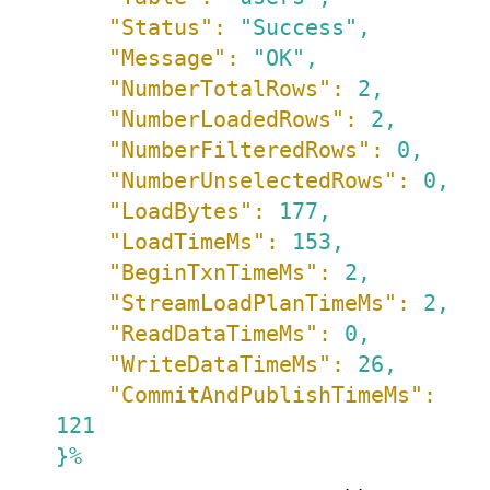
"Status":
"Success"
,
"Message":
"OK"
,
"NumberTotalRows":
2
,
"NumberLoadedRows":
2
,
"NumberFilteredRows":
0
,
"NumberUnselectedRows":
0
,
"LoadBytes":
177
,
"LoadTimeMs":
153
,
"BeginTxnTimeMs":
2
,
"StreamLoadPlanTimeMs":
2
,
"ReadDataTimeMs":
0
,
"WriteDataTimeMs":
26
,
"CommitAndPublishTimeMs":
121
}%