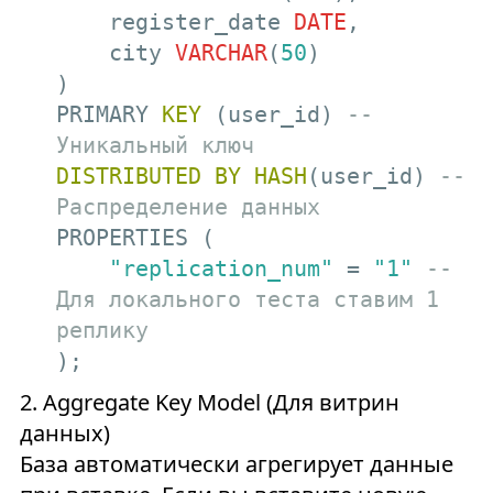
    register_date 
DATE
, 

    city 
VARCHAR
(
50
)

)

PRIMARY 
KEY
 (user_id) 
-- 
Уникальный ключ
DISTRIBUTED
BY
HASH
(user_id) 
-- 
Распределение данных
PROPERTIES (

"replication_num"
 = 
"1"
-- 
Для локального теста ставим 1 
реплику
);
2. Aggregate Key Model (Для витрин
данных)
База автоматически агрегирует данные