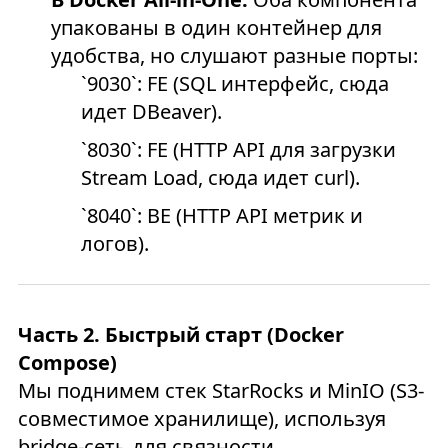
упакованы в один контейнер для
удобства, но слушают разные порты:
`9030`: FE (SQL интерфейс, сюда
идет DBeaver).
`8030`: FE (HTTP API для загрузки
Stream Load, сюда идет curl).
`8040`: BE (HTTP API метрик и
логов).
Часть 2. Быстрый старт (Docker
Compose)
Мы поднимем стек StarRocks и MinIO (S3-
совместимое хранилище), используя
bridge-сеть для связности.