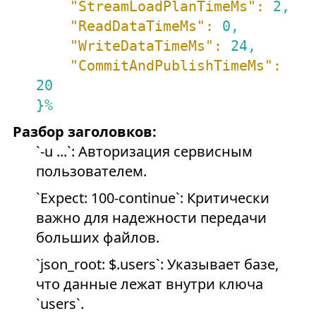
"StreamLoadPlanTimeMs":
2
,
"ReadDataTimeMs":
0
,
"WriteDataTimeMs":
24
,
"CommitAndPublishTimeMs":
20
}%
Разбор заголовков:
`-u ...`: Авторизация сервисным
пользователем.
`Expect: 100-continue`: Критически
важно для надежности передачи
больших файлов.
`json_root: $.users`: Указывает базе,
что данные лежат внутри ключа
`users`.