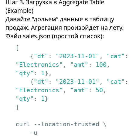
Шаг 3. Загрузка в Aggregate Table
(Example)
Давайте “дольем” данные в таблицу
продаж. Агрегация произойдет на лету.
Файл sales.json (простой список):
[

    {
"dt"
: 
"2023-11-01"
, 
"cat"
: 
"Electronics"
, 
"amt"
: 
100
, 
"qty"
: 
1
},

    {
"dt"
: 
"2023-11-01"
, 
"cat"
: 
"Electronics"
, 
"amt"
: 
50
,  
"qty"
: 
1
}

]

curl --location-trusted \

    -u 