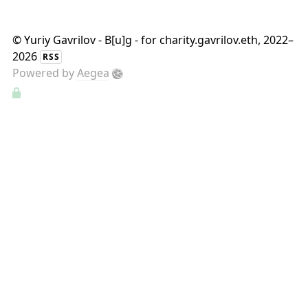
©
Yuriy Gavrilov - B[u]g - for charity.gavrilov.eth
, 2022–
2026
RSS
Powered by
Aegea