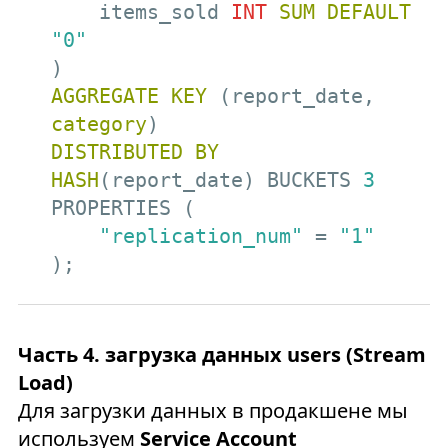
    items_sold 
INT
SUM
DEFAULT
"0"
AGGREGATE
KEY
 (report_date, 
category
DISTRIBUTED
BY
HASH
(report_date) BUCKETS 
3
PROPERTIES (

"replication_num"
 = 
"1"
);
Часть 4. загрузка данных users (Stream
Load)
Для загрузки данных в продакшене мы
используем
Service Account