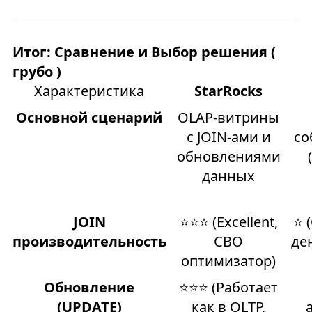
Итог: Сравнение и Выбор решения (
грубо )
Характеристика
StarRocks
Основной сценарий
OLAP-витрины
с JOIN-ами и
со
обновлениями
данных
JOIN
⭐⭐⭐ (Excellent,
⭐ 
производительность
CBO
де
оптимизатор)
Обновление
⭐⭐⭐ (Работает
(UPDATE)
как в OLTP,