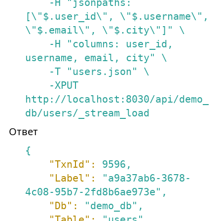
    -H "jsonpaths: 
[\"$.user_id\", \"$.username\", 
\"$.email\", \"$.city\"]" \

    -H "columns: user_id, 
username, email, city" \

    -T "users.json" \

    -XPUT 
http://localhost:8030/api/demo_
db/users/_stream_load
Ответ
{
"TxnId":
9596
,
"Label":
"a9a37ab6-3678-
4c08-95b7-2fd8b6ae973e"
,
"Db":
"demo_db"
,
"Table":
"users"
,