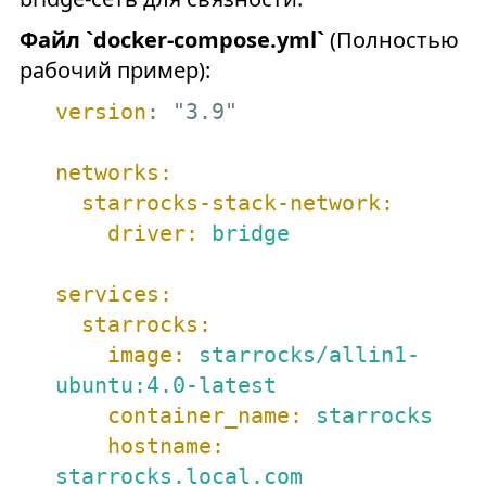
Файл `docker-compose.yml`
(Полностью
рабочий пример):
version
: "3.9"

networks:
starrocks-stack-network:
driver:
bridge
services:
starrocks:
image:
starrocks/allin1-
ubuntu:4.0-latest
container_name:
starrocks
hostname:
starrocks.local.com