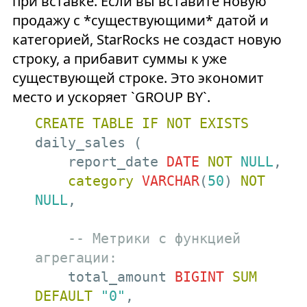
при вставке. Если вы вставите новую
продажу с *существующими* датой и
категорией, StarRocks не создаст новую
строку, а прибавит суммы к уже
существующей строке. Это экономит
место и ускоряет `GROUP BY`.
CREATE
TABLE
IF
NOT
EXISTS
daily_sales (

    report_date 
DATE
NOT
NULL
,

category
VARCHAR
(
50
) 
NOT
NULL
,

-- Метрики с функцией 
агрегации:
    total_amount 
BIGINT
SUM
DEFAULT
"0"
, 
