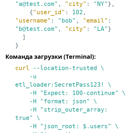
"a@test.com"
, 
"city"
: 
"NY"
},

    {
"user_id"
: 
102
, 
"username"
: 
"bob"
, 
"email"
: 
"b@test.com"
, 
"city"
: 
"LA"
}

  ]

}
Команда загрузки (Terminal):
curl
--location-trusted \

    -u 
etl_loader:SecretPass123! \

    -H "Expect: 100-continue" \

    -H "format: json" \

    -H "strip_outer_array: 
true" \

    -H "json_root: $.users" \
