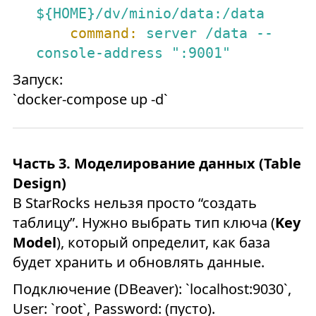
${HOME}/dv/minio/data:/data
command:
server
/data
--
console-address
":9001"
Запуск:
`docker-compose up -d`
Часть 3. Моделирование данных (Table
Design)
В StarRocks нельзя просто “создать
таблицу”. Нужно выбрать тип ключа (
Key
Model
), который определит, как база
будет хранить и обновлять данные.
Подключение (DBeaver): `localhost:9030`,
User: `root`, Password: (пусто).