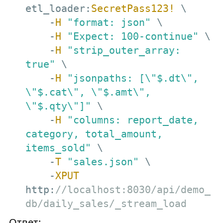
etl_loader:
SecretPass123!
 \

    -
H
"format: json"
 \

    -
H
"Expect: 100-continue"
 \

    -
H
"strip_outer_array: 
true"
 \

    -
H
"jsonpaths: [\"$.dt\", 
\"$.cat\", \"$.amt\", 
\"$.qty\"]"
 \

    -
H
"columns: report_date, 
category, total_amount, 
items_sold"
 \

    -
T
"sales.json"
 \

    -
XPUT
http:
//localhost:8030/api/demo_
db/daily_sales/_stream_load
Ответ: