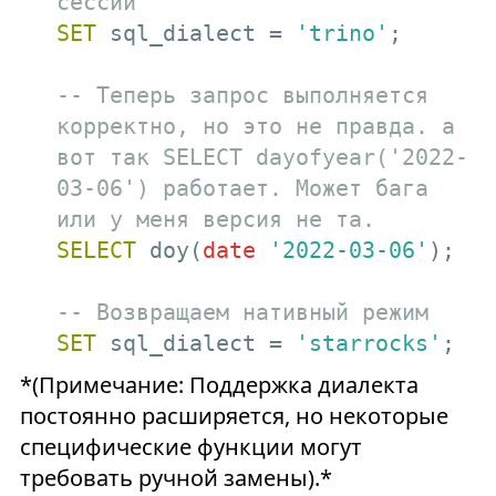
сессии
SET
 sql_dialect = 
'trino'
; 

-- Теперь запрос выполняется 
корректно, но это не правда. а 
вот так SELECT dayofyear('2022-
03-06') работает. Может бага 
или у меня версия не та. 
SELECT
 doy(
date
'2022-03-06'
);   

-- Возвращаем нативный режим
SET
 sql_dialect = 
'starrocks'
;
*(Примечание: Поддержка диалекта
постоянно расширяется, но некоторые
специфические функции могут
требовать ручной замены).*