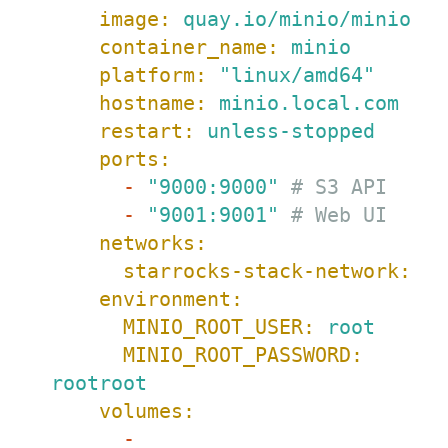
image:
quay.io/minio/minio
container_name:
minio
platform:
"linux/amd64"
hostname:
minio.local.com
restart:
unless-stopped
ports:
-
"9000:9000"
# S3 API
-
"9001:9001"
# Web UI
networks:
starrocks-stack-network:
environment:
MINIO_ROOT_USER:
root
MINIO_ROOT_PASSWORD:
rootroot
volumes:
-