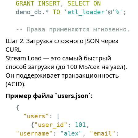
GRANT
INSERT
, 
SELECT
ON
demo_db.* 
TO
'etl_loader'
@
'%'
;

-- Права применяются мгновенно.
Шаг 2. Загрузка сложного JSON через
CURL
Stream Load — это самый быстрый
способ загрузки (до 100 МБ/сек на узел).
Он поддерживает транзакционность
(ACID).
Пример файла `users.json`:
{

"users"
: [

    {
"user_id"
: 
101
, 
"username"
: 
"alex"
, 
"email"
: 