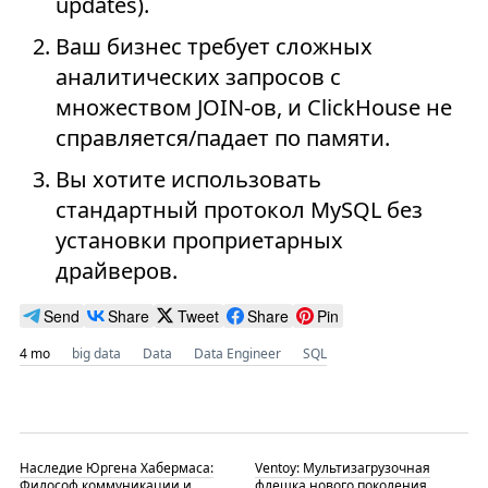
updates).
Ваш бизнес требует сложных
аналитических запросов с
множеством JOIN-ов, и ClickHouse не
справляется/падает по памяти.
Вы хотите использовать
стандартный протокол MySQL без
установки проприетарных
драйверов.
Send
Share
Tweet
Share
Pin
4 mo
big data
Data
Data Engineer
SQL
Наследие Юргена Хабермаса:
Ventoy: Мультизагрузочная
Философ коммуникации и
флешка нового поколения