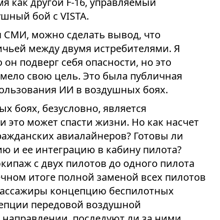
мя как другой F-16, управляемый
шный бой с VISTA.
 СМИ, можно сделать вывод, что
чьей между двумя истребителями. Я
 он подверг себя опасности, но это
мело свою цель. Это была публичная
ользования ИИ в воздушных боях.
х боях, безусловно, является
 это может спасти жизни. Но как насчет
ражданских авиалайнеров? Готовы ли
ию и ее интеграцию в кабину пилота?
кипаж с двух пилотов до одного пилота
ечном итоге полной заменой всех пилотов
пассажиры концепцию беспилотных
епции передовой воздушной
 направлении, последуют ли за ними