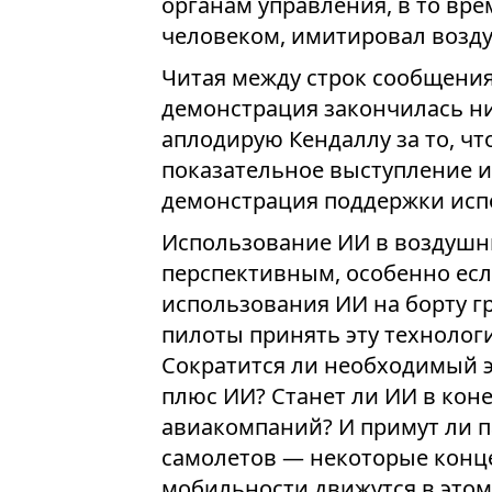
органам управления, в то вре
человеком, имитировал возду
Читая между строк сообщения
демонстрация закончилась ни
аплодирую Кендаллу за то, что
показательное выступление и
демонстрация поддержки исп
Использование ИИ в воздушны
перспективным, особенно если
использования ИИ на борту г
пилоты принять эту технолог
Сократится ли необходимый э
плюс ИИ? Станет ли ИИ в кон
авиакомпаний? И примут ли 
самолетов — некоторые конц
мобильности движутся в этом