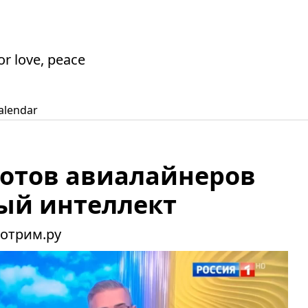
or love, peace
alendar
лотов авиалайнеров
ый интеллект
мотрим.ру