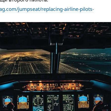
g.com/jumpseat/replacing-airline-pilots-