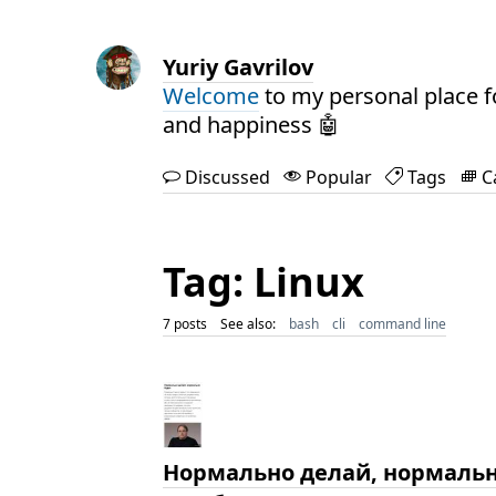
Yuriy Gavrilov
Welcome
to my personal place f
and happiness 🤖
Discussed
Popular
Tags
C
Tag: Linux
7 posts
See also:
bash
cli
command line
Нормально делай, нормальн