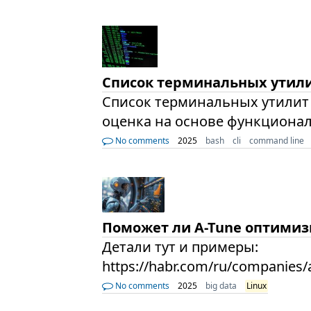
Список терминальных утили
Список терминальных утилит (A
оценка на основе функционал
No comments
2025
bash
cli
command line
Поможет ли A-Tune оптимизи
Детали тут и примеры:
https://habr.com/ru/companies/a
No comments
2025
big data
Linux