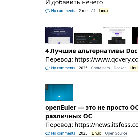
И добавить нечего
No comments
2 mo
AI
Linux
4 Лучшие альтернативы Dock
Перевод: https://www.qovery.co
No comments
2025
Containers
Docker
Linu
openEuler — это не просто О
различных ОС
Перевод: https://news.itsfoss.
No comments
2025
Linux
Open Source