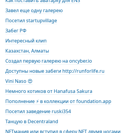
Как поставить аватарку для ENS
Завел еще одну галерею
Посетил startupvillage
Забег РФ
Интересный клип
Казахстан, Алматы
Создал первую галерею на oncyber.io
Доступны новые забеги http://runforlife.ru
Vini Naso 😍
Немного котиков от Hanafusa Sakura
Пополнение ⚡️ в коллекции от foundation.app
Посетил заведение ruski354
Танцую в Decentraland
NFTмания или вступил в сферу NFT двумя ногами