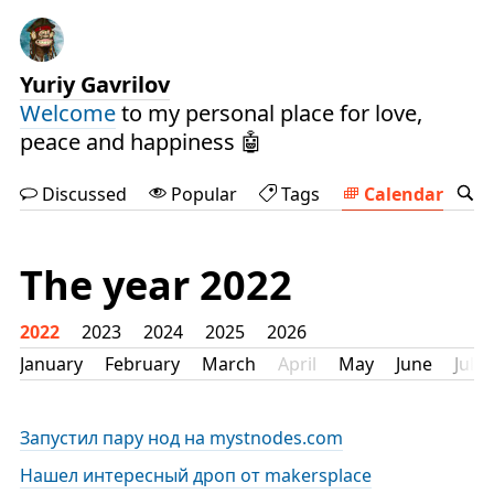
Yuriy Gavrilov
Welcome
to my personal place for love,
peace and happiness 🤖
Discussed
Popular
Tags
Calendar
The year 2022
2022
2023
2024
2025
2026
January
February
March
April
May
June
July
Запустил пару нод на mystnodes.com
Нашел интересный дроп от makersplace