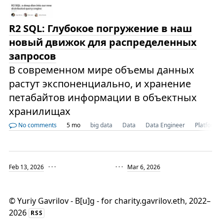
R2 SQL: Глубокое погружение в наш
новый движок для распределенных
запросов
В современном мире объемы данных
растут экспоненциально, и хранение
петабайтов информации в объектных
хранилищах
No comments
5 mo
big data
Data
Data Engineer
Platform
Feb 13, 2026
· · ·
· · ·
Mar 6, 2026
©
Yuriy Gavrilov - B[u]g - for charity.gavrilov.eth
, 2022–
2026
RSS