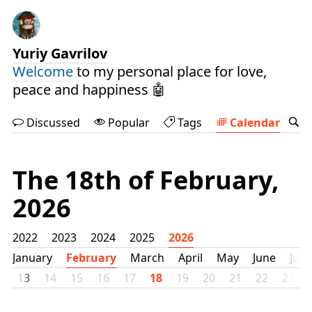
Yuriy Gavrilov
Welcome
to my personal place for love,
peace and happiness 🤖
Discussed
Popular
Tags
Calendar
The 18th of February,
2026
2022
2023
2024
2025
2026
January
February
March
April
May
June
July
2
13
14
15
16
17
18
19
20
21
22
23