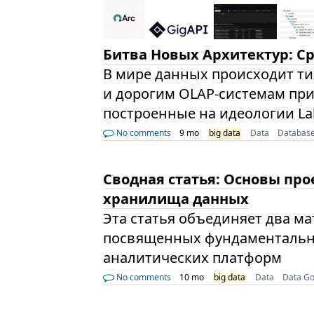
Битва Новых Архитектур: Ср
В мире данных происходит т
и дорогим OLAP-системам пр
построенные на идеологии La
No comments
9 mo
big data
Data
Databas
Сводная статья: Основы пр
хранилища данных
Эта статья объединяет два ма
посвященных фундаментальн
аналитических платформ
No comments
10 mo
big data
Data
Data G