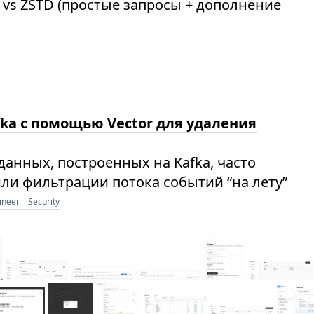
 vs ZSTD (простые запросы + дополнение
fka с помощью Vector для удаления
анных, построенных на Kafka, часто
или фильтрации потока событий “на лету”
ineer
Security