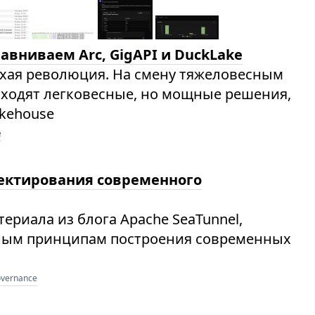
авниваем Arc, GigAPI и DuckLake
ихая революция. На смену тяжеловесным
иходят легковесные, но мощные решения,
kehouse
e
оектирования современного
териала из блога Apache SeaTunnel,
ым принципам построения современных
overnance