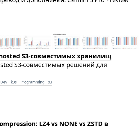
-hosted S3-совместимых хранилищ
hosted S3-совместимых решений для
Dev
k3s
Programming
s3
mpression: LZ4 vs NONE vs ZSTD в