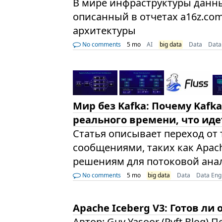
В мире инфраструктуры данны
описанный в отчетах a16z.co
архитектуры
No comments
5 mo
AI
big data
Data
Data
Мир без Kafka: Почему Kafk
реального времени, что иде
Статья описывает переход от
сообщениями, таких как Apac
решениям для потоковой анали
No comments
5 mo
big data
Data
Data Eng
Apache Iceberg V3: Готов ли 
Автор: Guy Yasoor (Ryft Blog) 