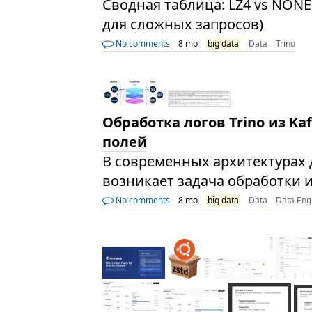
Сводная таблица: LZ4 vs NONE
для сложных запросов)
No comments
8 mo
big data
Data
Trino
Обработка логов Trino из Ka
полей
В современных архитектурах д
возникает задача обработки 
No comments
8 mo
big data
Data
Data Eng