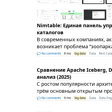
Nimtable: Единая панель уп
каталогов
В современных компаниях, а
возникает проблема “зоопарка
No comments
8 mo
big data
Data
Rest Cat
Сравнение Apache Iceberg, D
анализ (2025)
С ростом популярности архите
трём основным открытым прое
No comments
9 mo
big data
Data
Data Eng