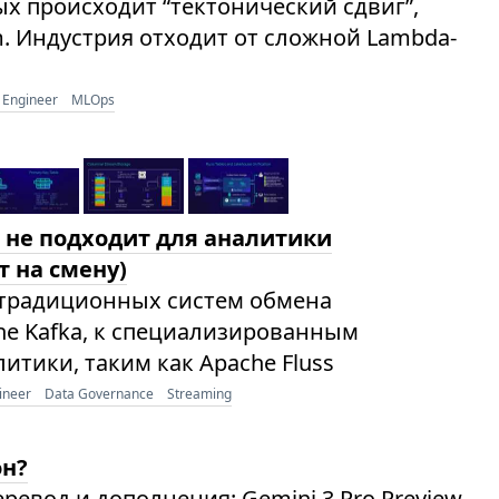
х происходит “тектонический сдвиг”,
m. Индустрия отходит от сложной Lambda-
 Engineer
MLOps
a не подходит для аналитики
т на смену)
 традиционных систем обмена
he Kafka, к специализированным
тики, таким как Apache Fluss
ineer
Data Governance
Streaming
он?
Перевод и дополнения: Gemini 3 Pro Preview