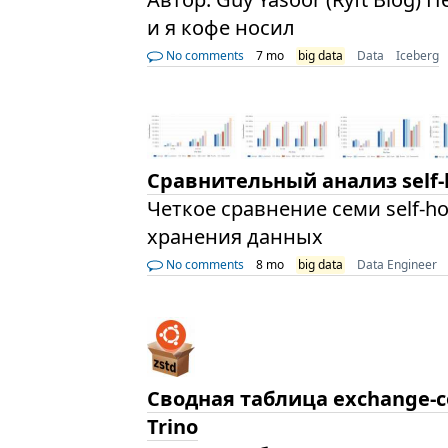
и я кофе носил
No comments
7 mo
big data
Data
Iceberg
Сравнительный анализ self
Четкое сравнение семи self-
хранения данных
No comments
8 mo
big data
Data Engineer
Сводная таблица exchange-co
Trino